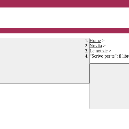
Home
>
Novità
>
Le notizie
>
“Scrivo per te”: il li