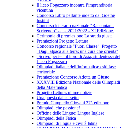
Il liceo Fogazzaro incontra l’imprenditoria
vicentina
Concorso Libro parlante indetto dal Goethe
Institut
Concorso letterario nazionale "Raccontar...
Scrivendo" - a.s. 2021/2022 - XI Edizione
Cerimonia di premiazione La strada giusta
Premiazioni Progetto Lettura
Concorso regionale "Fuori Classe", Progetto
"Dagli alpaca alla terra: una cura che orienta"
“Scrivo per te”: il libro di Asia, studentessa del
Liceo Fogazzaro
Olimpiadi italiane dell’informatica: esiti fase
territoriale
Premiazione Concorso Adotta un Giusto
XXXVIII Edizione Nazionale delle Olimpiadi
della Matematica
Progetto Lettura: ultime notizie
Una poesia dal cassetto
Premio Campiello Giovani 27^ edizione
Olimpiadi che passione!
Officina delle Lingue: Lingua Inglese
Olimpiadi della Fisica
Olimpiadi di lingua e civiltà latina