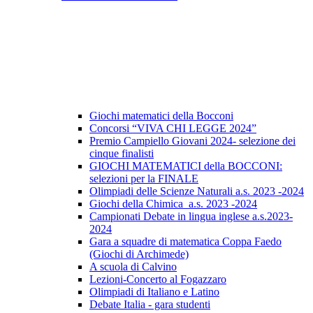
Giochi matematici della Bocconi
Concorsi “VIVA CHI LEGGE 2024”
Premio Campiello Giovani 2024- selezione dei
cinque finalisti
GIOCHI MATEMATICI della BOCCONI:
selezioni per la FINALE
Olimpiadi delle Scienze Naturali a.s. 2023 -2024
Giochi della Chimica a.s. 2023 -2024
Campionati Debate in lingua inglese a.s.2023-
2024
Gara a squadre di matematica Coppa Faedo
(Giochi di Archimede)
A scuola di Calvino
Lezioni-Concerto al Fogazzaro
Olimpiadi di Italiano e Latino
Debate Italia - gara studenti