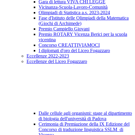
Gara di lettura VIVA CHI LEGGE
Vicinanza-Scuola-Lavoro-Comunità
Olimpiadi di Statistica a.s. 2023-2024
Fase d'Istituto delle Olimpiadi della Matematica
(Giochi di Archimede)
Premio Campiello Giovani
Premio ROTARY Vicenza Berici per la scuola
vicentina
Concorso CREATTIVIAMOCI
I diplomati d'oro del Liceo Fogazzaro
Eccellenze 2022-2023
Eccellenze del Liceo Fogazzaro
Dalle cellule agli organismi: stage al dipartimento
di biologia dell'università di Padova
Cerimonia di Premiazione della IX Edizione del
Concorso di traduzione linguistica SSLM di
Vicenza