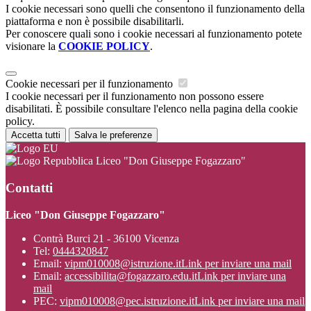
I cookie necessari sono quelli che consentono il funzionamento della
piattaforma e non è possibile disabilitarli.
Per conoscere quali sono i cookie necessari al funzionamento potete
visionare la
COOKIE POLICY
.
Cookie necessari per il funzionamento
I cookie necessari per il funzionamento non possono essere
disabilitati. È possibile consultare l'elenco nella pagina della cookie
policy.
Accetta tutti
Salva le preferenze
Liceo "Don Giuseppe Fogazzaro"
Contatti
Liceo "Don Giuseppe Fogazzaro"
Contrà Burci 21 - 36100 Vicenza
Tel:
0444320847
Email:
vipm010008@istruzione.it
Link per inviare una mail
Email:
accessibilita@fogazzaro.edu.it
Link per inviare una
mail
PEC:
vipm010008@pec.istruzione.it
Link per inviare una mail