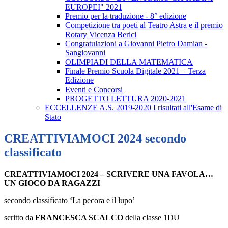
EUROPEI" 2021
Premio per la traduzione - 8° edizione
Competizione tra poeti al Teatro Astra e il premio
Rotary Vicenza Berici
Congratulazioni a Giovanni Pietro Damian -
Sangiovanni
OLIMPIADI DELLA MATEMATICA
Finale Premio Scuola Digitale 2021 – Terza
Edizione
Eventi e Concorsi
PROGETTO LETTURA 2020-2021
ECCELLENZE A.S. 2019-2020 I risultati all'Esame di
Stato
CREATTIVIAMOCI 2024 secondo
classificato
CREATTIVIAMOCI 202
4
– SCRIVERE UNA FAVOLA…
UN GIOCO DA RAGAZZI
secondo classificato
‘
La pecora e il lupo
’
scritto da
FRANCESCA SCALCO
della classe
1DU