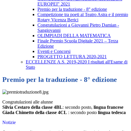
EUROPEI" 2021
Premio per la traduzione - 8° edizione
Competizione tra poeti al Teatro Astra e il premio
Rotary Vicenza Berici
Congratulazioni a Giovanni Pietro Damian -
Sangiovanni
OLIMPIADI DELLA MATEMATICA
Finale Premio Scuola Digitale 2021 – Terza
Edizione
Eventi e Concorsi
PROGETTO LETTURA 2020-2021
ECCELLENZE A.S. 2019-2020 I risultati all'Esame di
Stato
Premio per la traduzione - 8° edizione
Congratulazioni alle alunne
Silvia Cestaro della classe 4BL
: secondo posto,
lingua francese
Giada Chimetto della classe 4CL
: secondo posto
lingua tedesca
Notizie