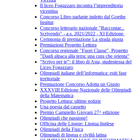
Il liceo Fogazzaro incontra l’imprenditoria
vicentina
Concorso Libro parlante indetto dal Goethe
Institut
Concorso letterario nazionale "Raccontar...
Scrivendo" - a.s. 2021/2022 - XI Edizione
Cerimonia di premiazione La strada giusta
Premiazioni Progetto Lettura
Concorso regionale "Fuori Classe", Progetto
"Dagli alpaca alla terra: una cura che orienta"
“Scrivo per te”: il libro di Asia, studentessa del
Liceo Fogazzaro
Olimpiadi italiane dell’informatica: esiti fase
territoriale
Premiazione Concorso Adotta un Giusto
XXXVIII Edizione Nazionale delle Olimpiadi
della Matematica
Progetto Lettura: ultime notizie
Una poesia dal cassetto
Premio Campiello Giovani 27^ edizione
Olimpiadi che passione!
Officina delle Lingue: Lingua Inglese
Olimpiadi della Fisica
Olimpiadi di lingua e civiltà latina