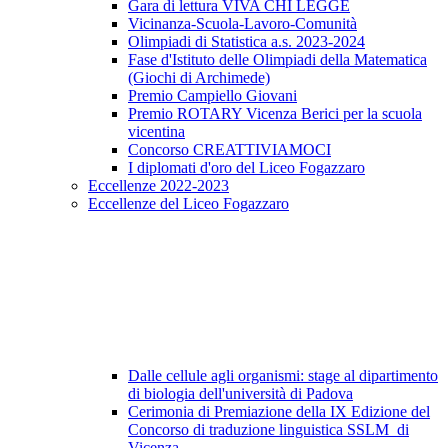
Gara di lettura VIVA CHI LEGGE
Vicinanza-Scuola-Lavoro-Comunità
Olimpiadi di Statistica a.s. 2023-2024
Fase d'Istituto delle Olimpiadi della Matematica
(Giochi di Archimede)
Premio Campiello Giovani
Premio ROTARY Vicenza Berici per la scuola
vicentina
Concorso CREATTIVIAMOCI
I diplomati d'oro del Liceo Fogazzaro
Eccellenze 2022-2023
Eccellenze del Liceo Fogazzaro
Dalle cellule agli organismi: stage al dipartimento
di biologia dell'università di Padova
Cerimonia di Premiazione della IX Edizione del
Concorso di traduzione linguistica SSLM di
Vicenza