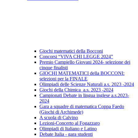
Giochi matematici della Bocconi
Concorsi “VIVA CHI LEGGE 2024”
Premio Campiello Giovani 2024- selezione dei
cinque finalisti
GIOCHI MATEMATICI della BOCCONI:
selezioni per la FINALE
Olimpiadi delle Scienze Naturali a.s. 2023 -2024
Giochi della Chimica a.s. 2023 -2024
Campionati Debate in lingua inglese a.s.2023-
2024
Gara a squadre di matematica Coppa Faedo
(Giochi di Archimede)
A scuola di Calvino
Lezioni-Concerto al Fogazzaro
Olimpiadi di Italiano e Latino
Debate Italia - gara studenti