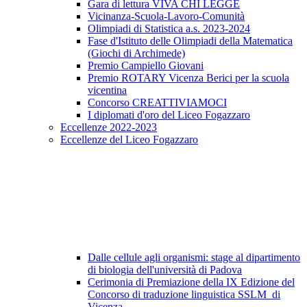
Gara di lettura VIVA CHI LEGGE
Vicinanza-Scuola-Lavoro-Comunità
Olimpiadi di Statistica a.s. 2023-2024
Fase d'Istituto delle Olimpiadi della Matematica
(Giochi di Archimede)
Premio Campiello Giovani
Premio ROTARY Vicenza Berici per la scuola
vicentina
Concorso CREATTIVIAMOCI
I diplomati d'oro del Liceo Fogazzaro
Eccellenze 2022-2023
Eccellenze del Liceo Fogazzaro
Dalle cellule agli organismi: stage al dipartimento
di biologia dell'università di Padova
Cerimonia di Premiazione della IX Edizione del
Concorso di traduzione linguistica SSLM di
Vicenza