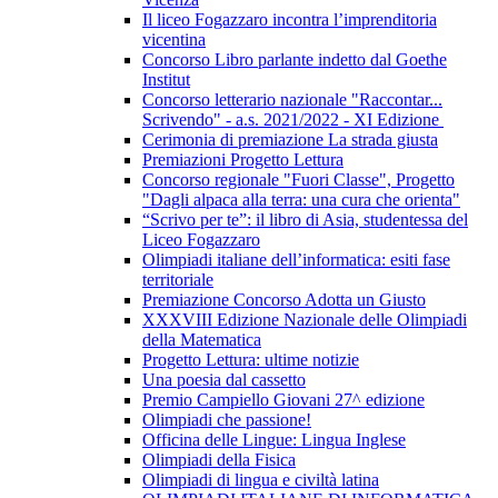
Il liceo Fogazzaro incontra l’imprenditoria
vicentina
Concorso Libro parlante indetto dal Goethe
Institut
Concorso letterario nazionale "Raccontar...
Scrivendo" - a.s. 2021/2022 - XI Edizione
Cerimonia di premiazione La strada giusta
Premiazioni Progetto Lettura
Concorso regionale "Fuori Classe", Progetto
"Dagli alpaca alla terra: una cura che orienta"
“Scrivo per te”: il libro di Asia, studentessa del
Liceo Fogazzaro
Olimpiadi italiane dell’informatica: esiti fase
territoriale
Premiazione Concorso Adotta un Giusto
XXXVIII Edizione Nazionale delle Olimpiadi
della Matematica
Progetto Lettura: ultime notizie
Una poesia dal cassetto
Premio Campiello Giovani 27^ edizione
Olimpiadi che passione!
Officina delle Lingue: Lingua Inglese
Olimpiadi della Fisica
Olimpiadi di lingua e civiltà latina