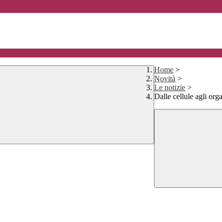
Home
>
Novità
>
Le notizie
>
Dalle cellule agli org