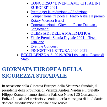
CONCORSO "DIVENTIAMO CITTADINI
EUROPEI" 2021
Premio per la traduzione - 8° edizione
Competizione tra poeti al Teatro Astra e il premio
Rotary Vicenza Berici
Congratulazioni a Giovanni Pietro Damian -
Sangiovanni
OLIMPIADI DELLA MATEMATICA
Finale Premio Scuola Digitale 2021 – Terza
Edizione
Eventi e Concorsi
PROGETTO LETTURA 2020-2021
ECCELLENZE A.S. 2019-2020 I risultati all'Esame di
Stato
GIORNATA EUROPEA DELLA
SICUREZZA STRADALE
In occasione della Giornata Europea della Sicurezza Stradale, il
presidente della Provincia di Vicenza Andrea Nardin e il prefetto
Filippo Romano hanno riunito a Palazzo Nievo i 26 Comandi di
Polizia Locale del territorio vicentino per la consegna di kit didattici
dedicati all’educazione stradale nelle scuole.