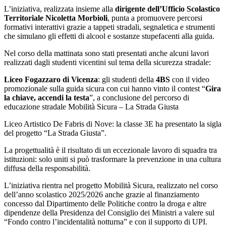
L’iniziativa, realizzata insieme alla
dirigente dell’Ufficio Scolastico
Territoriale Nicoletta Morbioli
, punta a promuovere percorsi
formativi interattivi grazie a tappeti stradali, segnaletica e strumenti
che simulano gli effetti di alcool e sostanze stupefacenti alla guida.
Nel corso della mattinata sono stati presentati anche alcuni lavori
realizzati dagli studenti vicentini sul tema della sicurezza stradale:
Liceo Fogazzaro di Vicenza
: gli studenti della
4BS
con il video
promozionale sulla guida sicura con cui hanno vinto il contest “
Gira
la chiave, accendi la testa
”, a conclusione del percorso di
educazione stradale Mobilità Sicura – La Strada Giusta
Liceo Artistico De Fabris di Nove: la classe 3E ha presentato la sigla
del progetto “La Strada Giusta”.
La progettualità è il risultato di un eccezionale lavoro di squadra tra
istituzioni: solo uniti si può trasformare la prevenzione in una cultura
diffusa della responsabilità.
L’iniziativa rientra nel progetto Mobilità Sicura, realizzato nel corso
dell’anno scolastico 2025/2026 anche grazie al finanziamento
concesso dal Dipartimento delle Politiche contro la droga e altre
dipendenze della Presidenza del Consiglio dei Ministri a valere sul
“Fondo contro l’incidentalità notturna” e con il supporto di UPI.