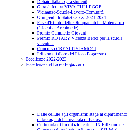
Debate Italia - gara studenti
Gara di lettura VIVA CHI LEGGE
Vicinanza-Scuola-Lavoro-Comunità
Olimpiadi di Statistica a.s. 2023-2024
Fase d'Istituto delle Olimpiadi della Matematica
(Giochi di Archimede)
Premio Campiello Giovani
Premio ROTARY Vicenza Berici per la scuola
vicentina
Concorso CREATTIVIAMOCI
I diplomati d'oro del Liceo Fogazzaro
Eccellenze 2022-2023
Eccellenze del Liceo Fogazzaro
Dalle cellule agli organismi: stage al dipartimento
di biologia dell'università di Padova
Cerimonia di Premiazione della IX Edizione del
Concorso di traduzione linguistica SSLM di