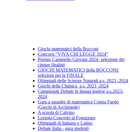
Giochi matematici della Bocconi
Concorsi “VIVA CHI LEGGE 2024”
Premio Campiello Giovani 2024- selezione dei
cinque finalisti
GIOCHI MATEMATICI della BOCCONI:
selezioni per la FINALE
Olimpiadi delle Scienze Naturali a.s. 2023 -2024
Giochi della Chimica a.s. 2023 -2024
Campionati Debate in lingua inglese a.s.2023-
2024
Gara a squadre di matematica Coppa Faedo
(Giochi di Archimede)
A scuola di Calvino
Lezioni-Concerto al Fogazzaro
Olimpiadi di Italiano e Latino
Debate Italia - gara studenti