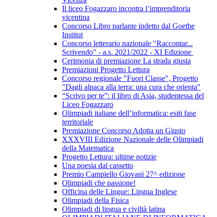
Il liceo Fogazzaro incontra l’imprenditoria
vicentina
Concorso Libro parlante indetto dal Goethe
Institut
Concorso letterario nazionale "Raccontar...
Scrivendo" - a.s. 2021/2022 - XI Edizione
Cerimonia di premiazione La strada giusta
Premiazioni Progetto Lettura
Concorso regionale "Fuori Classe", Progetto
"Dagli alpaca alla terra: una cura che orienta"
“Scrivo per te”: il libro di Asia, studentessa del
Liceo Fogazzaro
Olimpiadi italiane dell’informatica: esiti fase
territoriale
Premiazione Concorso Adotta un Giusto
XXXVIII Edizione Nazionale delle Olimpiadi
della Matematica
Progetto Lettura: ultime notizie
Una poesia dal cassetto
Premio Campiello Giovani 27^ edizione
Olimpiadi che passione!
Officina delle Lingue: Lingua Inglese
Olimpiadi della Fisica
Olimpiadi di lingua e civiltà latina