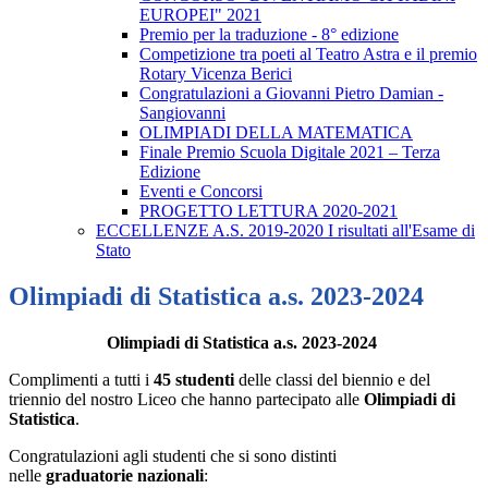
EUROPEI" 2021
Premio per la traduzione - 8° edizione
Competizione tra poeti al Teatro Astra e il premio
Rotary Vicenza Berici
Congratulazioni a Giovanni Pietro Damian -
Sangiovanni
OLIMPIADI DELLA MATEMATICA
Finale Premio Scuola Digitale 2021 – Terza
Edizione
Eventi e Concorsi
PROGETTO LETTURA 2020-2021
ECCELLENZE A.S. 2019-2020 I risultati all'Esame di
Stato
Olimpiadi di Statistica a.s. 2023-2024
Olimpiadi di Statistica a.s. 2023-2024
Complimenti a tutti i
45 studenti
delle classi del biennio e del
triennio del nostro Liceo che hanno partecipato alle
Olimpiadi di
Statistica
.
Congratulazioni agli studenti che si sono distinti
nelle
graduatorie
nazionali
: