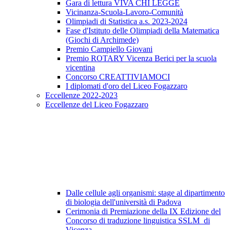
Gara di lettura VIVA CHI LEGGE
Vicinanza-Scuola-Lavoro-Comunità
Olimpiadi di Statistica a.s. 2023-2024
Fase d'Istituto delle Olimpiadi della Matematica
(Giochi di Archimede)
Premio Campiello Giovani
Premio ROTARY Vicenza Berici per la scuola
vicentina
Concorso CREATTIVIAMOCI
I diplomati d'oro del Liceo Fogazzaro
Eccellenze 2022-2023
Eccellenze del Liceo Fogazzaro
Dalle cellule agli organismi: stage al dipartimento
di biologia dell'università di Padova
Cerimonia di Premiazione della IX Edizione del
Concorso di traduzione linguistica SSLM di
Vicenza