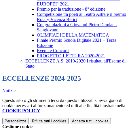
EUROPEI" 2021
Premio per la traduzione - 8° edizione
Competizione tra poeti al Teatro Astra e il premio
Rotary Vicenza Berici
Congratulazioni a Giovanni Pietro Damian -
Sangiovanni
OLIMPIADI DELLA MATEMATICA
Finale Premio Scuola Digitale 2021 – Terza
Edizione
Eventi e Concorsi
PROGETTO LETTURA 2020-2021
ECCELLENZE A.S. 2019-2020 I risultati all'Esame di
Stato
ECCELLENZE 2024-2025
Notizie
Questo sito o gli strumenti terzi da questo utilizzati si avvalgono di
cookie necessari al funzionamento ed utili alle finalità illustrate nella
COOKIE POLICY
.
Personalizza
Rifiuta tutti
i cookies
Accetta tutti
i cookies
Gestione cookie