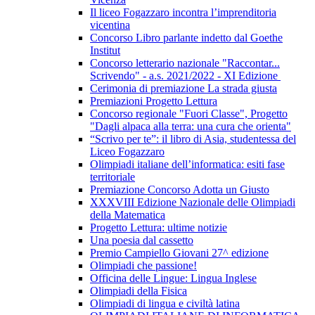
Il liceo Fogazzaro incontra l’imprenditoria
vicentina
Concorso Libro parlante indetto dal Goethe
Institut
Concorso letterario nazionale "Raccontar...
Scrivendo" - a.s. 2021/2022 - XI Edizione
Cerimonia di premiazione La strada giusta
Premiazioni Progetto Lettura
Concorso regionale "Fuori Classe", Progetto
"Dagli alpaca alla terra: una cura che orienta"
“Scrivo per te”: il libro di Asia, studentessa del
Liceo Fogazzaro
Olimpiadi italiane dell’informatica: esiti fase
territoriale
Premiazione Concorso Adotta un Giusto
XXXVIII Edizione Nazionale delle Olimpiadi
della Matematica
Progetto Lettura: ultime notizie
Una poesia dal cassetto
Premio Campiello Giovani 27^ edizione
Olimpiadi che passione!
Officina delle Lingue: Lingua Inglese
Olimpiadi della Fisica
Olimpiadi di lingua e civiltà latina