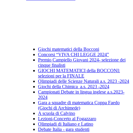
Giochi matematici della Bocconi
Concorsi “VIVA CHI LEGGE 2024”
Premio Campiello Giovani 2024- selezione dei
cinque finalisti
GIOCHI MATEMATICI della BOCCONI:
selezioni per la FINALE
Olimpiadi delle Scienze Naturali a.s. 2023 -2024
Giochi della Chimica a.s. 2023 -2024
Campionati Debate in lingua inglese a.s.2023-
2024
Gara a squadre di matematica Coppa Faedo
(Giochi di Archimede)
A scuola di Calvino
Lezioni-Concerto al Fogazzaro
Olimpiadi di Italiano e Latino
Debate Italia - gara studenti