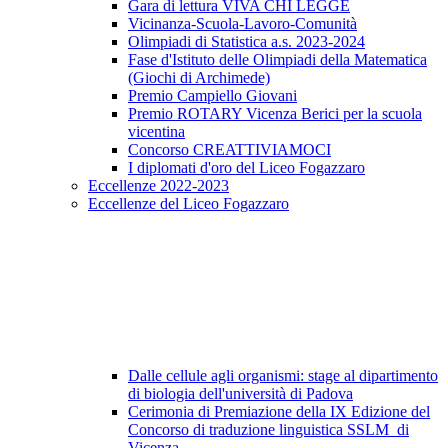
Gara di lettura VIVA CHI LEGGE
Vicinanza-Scuola-Lavoro-Comunità
Olimpiadi di Statistica a.s. 2023-2024
Fase d'Istituto delle Olimpiadi della Matematica
(Giochi di Archimede)
Premio Campiello Giovani
Premio ROTARY Vicenza Berici per la scuola
vicentina
Concorso CREATTIVIAMOCI
I diplomati d'oro del Liceo Fogazzaro
Eccellenze 2022-2023
Eccellenze del Liceo Fogazzaro
Dalle cellule agli organismi: stage al dipartimento
di biologia dell'università di Padova
Cerimonia di Premiazione della IX Edizione del
Concorso di traduzione linguistica SSLM di
Vicenza